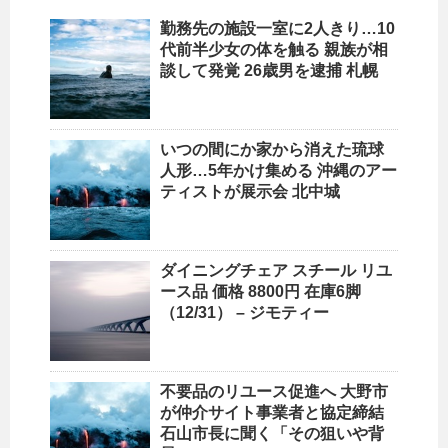
勤務先の施設一室に2人きり…10
代前半少女の体を触る 親族が相
談して発覚 26歳男を逮捕 札幌
いつの間にか家から消えた琉球
人形…5年かけ集める
沖縄
のアー
ティストが展示会 北中城
ダイニングチェア スチール リユ
ース品 価格 8800円 在庫6脚
（12/31） – ジモティー
不要品のリユース促進へ 大野市
が仲介サイト事業者と協定締結
石山市長に聞く「その狙いや背