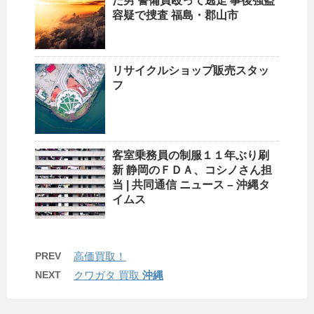
だ男 警備員殴って逃走 事後強盗
容疑で捜査 福島・郡山市
リサイクルショップ
販売スタッ
フ
客室乗務員の制服１１年ぶり刷
新 静岡のＦＤＡ、コシノさん担
当 | 共同通信 ニュース – 沖縄タ
イムス
PREV
高価買取！
NEXT
クワガタ 買取
沖縄