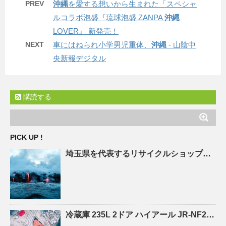
PREV
沖縄
を愛する想いから生まれた「スペシャ
ルコラボ泡盛『琉球泡盛 ZANPA
沖縄
LOVER』 新発売！
NEXT
車にはねられ小学男児重体、
沖縄
- 山陰中
央新報デジタル
購読する
PICK UP !
埼玉県を代表する
リサイクルショップ
「エ
冷蔵庫 235L 2ドア ハイアール JR-NF235A |