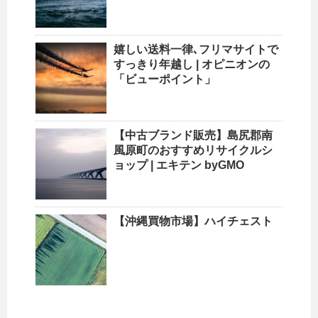
嬉しい送料一律､フリマサイトで
すっきり年越し | オピニオンの
「ビューポイント」
【中古ブランド販売】島尻郡南
風原町のおすすめ
リサイクルシ
ョップ
| エキテン byGMO
【
沖縄
買物市場】ハイチェスト