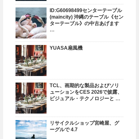
ID:G60698499センターテーブル
(maincity)
沖縄
のテーブル《セン
ターテーブル》の中古あげます
…
YUASA扇風機
TCL、画期的な製品およびソリ
ューションをCES 2026で披露、
ビジュアル・テクノロジーと …
リサイクルショップ
宮崎屋、グ
ーグルで 4.7