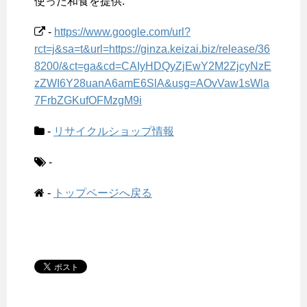
使った和食を提供.
-
https://www.google.com/url?
rct=j&sa=t&url=https://ginza.keizai.biz/release/36
8200/&ct=ga&cd=CAIyHDQyZjEwY2M2ZjcyNzE
zZWI6Y28uanA6amE6SlA&usg=AOvVaw1sWla
7FrbZGKufOFMzgM9i
-
リサイクルショップ情報
-
-
トップページへ戻る