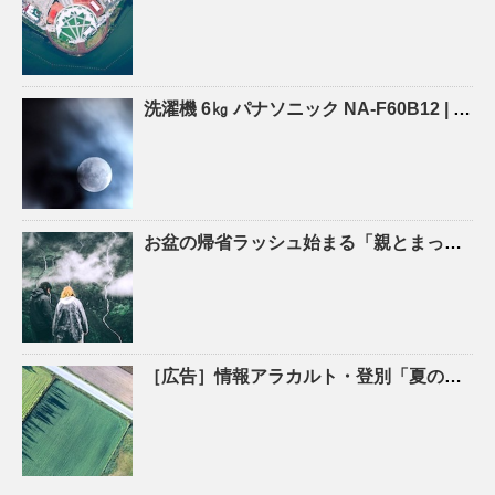
洗濯機 6㎏ パナソニック NA-F60B12 |
沖縄
お盆の帰省ラッシュ始まる「親とまったり」「新鮮な魚をたくさん食べたい」新千歳空港の到着便 …
［広告］情報アラカルト・登別「夏の生活家電、特価 ひまわりお手伝館 – 47NEWS