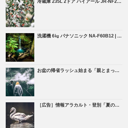
冷蔵庫 235L 2ドア ハイアール JR-NF235A |
洗濯機 6㎏ パナソニック NA-F60B12 |
沖縄
お盆の帰省ラッシュ始まる「親とまったり」「新鮮な魚をたくさん食べたい」新千歳空港の到着便 …
［広告］情報アラカルト・登別「夏の生活家電、特価 ひまわりお手伝館 – 47NEWS