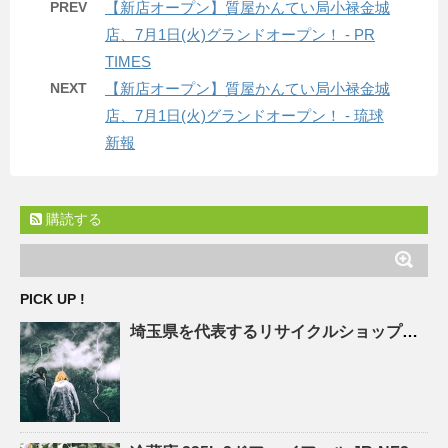
PREV
【新店オープン】質屋かんてい局小禄金城
店、7月1日(火)グランドオープン！ - PR
TIMES
NEXT
【新店オープン】質屋かんてい局小禄金城
店、7月1日(火)グランドオープン！ - 琉球
新報
購読する
PICK UP !
埼玉県を代表する
リサイクルショップ
「エ