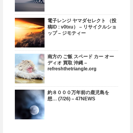
電子レンジ ヤマダセレクト （投
稿ID : v0txu） –
リサイクルショ
ップ
– ジモティー
南方の ご飯 スペード カー オー
ディオ 買取
沖縄
–
refreshthetriangle.org
約８０００万年前の鹿児島を
想… (7/26) – 47NEWS