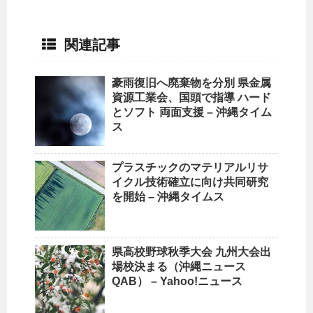
関連記事
豪雨復旧へ廃棄物を分別 県金属
資源工業会、国頭で指導 ハード
とソフト 両面支援 – 沖縄タイム
ス
プラスチックのマテリアル
リサ
イクル
技術確立に向け共同研究
を開始 – 沖縄タイムス
県高校野球秋季大会 九州大会出
場校決まる（
沖縄
ニュース
QAB） – Yahoo!ニュース