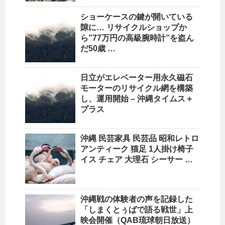
ショーケースの鍵が開いている
隙に…
リサイクルショップ
か
ら”77万円の高級腕時計”を盗ん
だ50歳 …
日立がエレベーター用永久磁石
モーターの
リサイクル
網を構築
し、運用開始 –
沖縄
タイムス＋
プラス
沖縄
民芸家具 民芸品 昭和レトロ
アンティーク 猫足 1人掛け椅子
イス チェア 大理石 シーサー …
沖縄
戦の体験者の声を記録した
「しまくとぅばで語る戦世」上
映会開催（QAB琉球朝日放送）