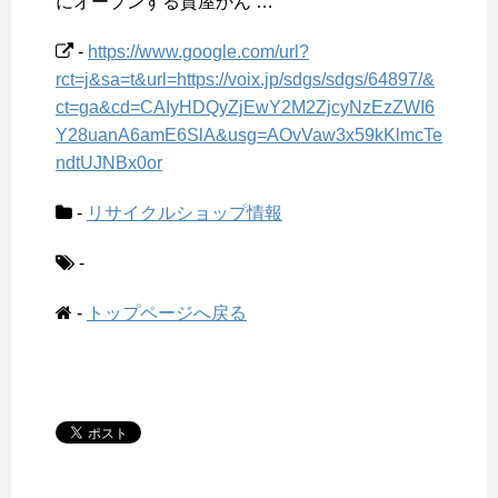
にオープンする質屋かん …
-
https://www.google.com/url?
rct=j&sa=t&url=https://voix.jp/sdgs/sdgs/64897/&
ct=ga&cd=CAIyHDQyZjEwY2M2ZjcyNzEzZWI6
Y28uanA6amE6SlA&usg=AOvVaw3x59kKlmcTe
ndtUJNBx0or
-
リサイクルショップ情報
-
-
トップページへ戻る