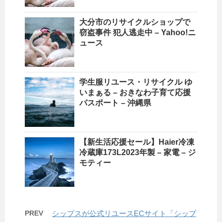
大分市の
リサイクルショップ
で
窃盗事件 犯人逃走中 – Yahoo!ニ
ュース
学生服リユース・
リサイクル
ゆ
いまぁる – おきなわ子育て応援
パスポート – 沖縄県
【新生活応援セール】Haier冷凍
冷蔵庫173L2023年製 – 家電 – ジ
モティー
PREV
シップスが公式リユースECサイト「シップ