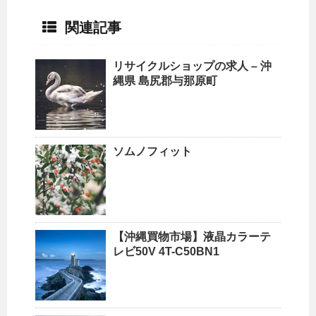
関連記事
リサイクルショップ
の求人 –
沖
縄
県 島尻郡与那原町
ソムノフィット
【
沖縄
買物市場】液晶カラーテ
レビ50V 4T-C50BN1