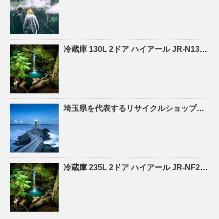
冷蔵庫 130L 2ドア ハイアール JR-N130C（W） 未使用品 |
埼玉県を代表する
リサイクルショップ
「エ
冷蔵庫 235L 2ドア ハイアール JR-NF235A |