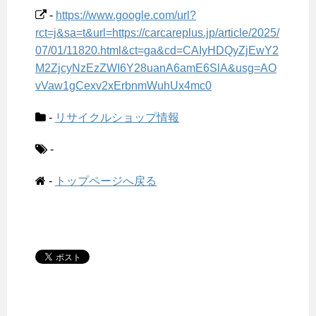
-
https://www.google.com/url?
rct=j&sa=t&url=https://carcareplus.jp/article/2025/
07/01/11820.html&ct=ga&cd=CAIyHDQyZjEwY2
M2ZjcyNzEzZWI6Y28uanA6amE6SlA&usg=AO
vVaw1gCexv2xErbnmWuhUx4mc0
-
リサイクルショップ情報
-
-
トップページへ戻る