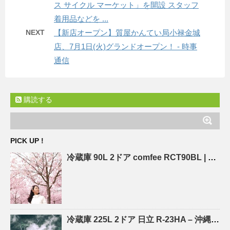
ス サイクル マーケット」を開設 スタッフ
着用品などを ...
NEXT
【新店オープン】質屋かんてい局小禄金城
店、7月1日(火)グランドオープン！ - 時事
通信
購読する
PICK UP !
冷蔵庫 90L 2ドア comfee RCT90BL |
沖縄
冷蔵庫 225L 2ドア 日立 R-23HA – 沖縄のリユースショップ なんでも屋