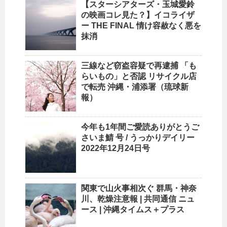
【スターシアターズ・玉城愛鈴
の映画コレ見た？】イコライザ
ー THE FINAL 情け容赦なく悪を
抹消
三線など窃盗容疑で再逮捕 「も
らいもの」と否認
リサイクル
店
で転売
沖縄
・浦添署（琉球新
報）
今年も1年間ご愛読ありがとうご
さいま鯖 号 / うっかりデイリー
2022年12月24日号
関東で山火事相次ぐ 群馬・神奈
川、乾燥注意報 | 共同通信 ニュ
ース |
沖縄
タイムス＋プラス