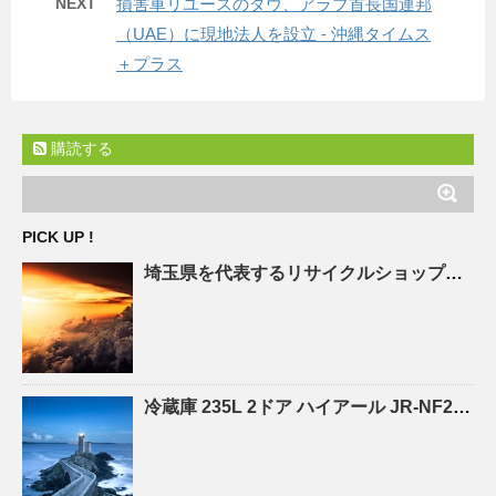
NEXT
損害車リユースのタウ、アラブ首長国連邦
（UAE）に現地法人を設立 - 沖縄タイムス
＋プラス
購読する
PICK UP !
埼玉県を代表する
リサイクルショップ
「エ
冷蔵庫 235L 2ドア ハイアール JR-NF235A |