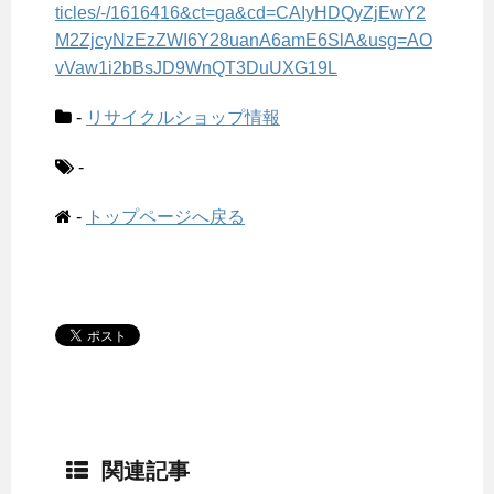
ticles/-/1616416&ct=ga&cd=CAIyHDQyZjEwY2
M2ZjcyNzEzZWI6Y28uanA6amE6SlA&usg=AO
vVaw1i2bBsJD9WnQT3DuUXG19L
-
リサイクルショップ情報
-
-
トップページへ戻る
関連記事