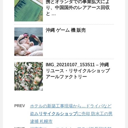
携とオランダでの事業拡大によ
り、中国国外のレアアース回収
と …
沖縄
ゲーム 機 販売
IMG_20210107_153511 –
沖縄
リユース・
リサイクルショップ
アールファクトリー
PREV
ホテルの新築工事現場から…ドライバなど
盗み
リサイクルショップ
に売却 防水工の男
逮捕 札幌市