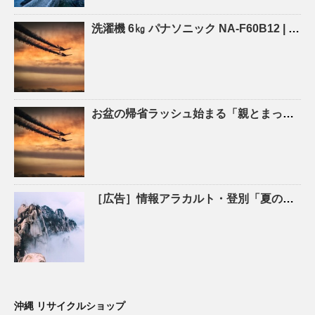
洗濯機 6㎏ パナソニック NA-F60B12 |
沖縄
お盆の帰省ラッシュ始まる「親とまったり」「新鮮な魚をたくさん食べたい」新千歳空港の到着便 …
［広告］情報アラカルト・登別「夏の生活家電、特価 ひまわりお手伝館 – 47NEWS
沖縄 リサイクルショップ