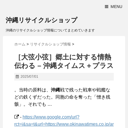
MENU
沖縄リサイクルショップ
沖縄のリサイクルショップ情報についてまとめていきます
ホーム
>
リサイクルショップ情報
>
［大弦小弦］郷土に対する情熱
伝わる – 沖縄タイムス＋プラス
2025/07/01
。当時の原料は、
沖縄
戦で残った戦車や戦艦な
どの鉄くずだった。同胞の命を奪った「憎き残
骸」。それでも …
-
https://www.google.com/url?
rct=j&sa=t&url=https://www.okinawatimes.co.jp/ar