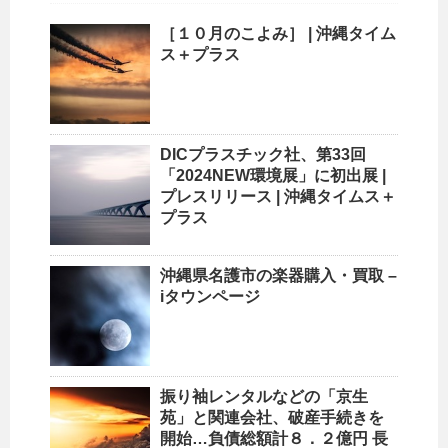
［１０月のこよみ］ |
沖縄
タイム
ス＋プラス
DICプラスチック社、第33回
「2024NEW環境展」に初出展 |
プレスリリース |
沖縄
タイムス＋
プラス
沖縄
県名護市の楽器購入・買取 –
iタウンページ
振り袖レンタルなどの「京生
苑」と関連会社、破産手続きを
開始…負債総額計８．２億円 長