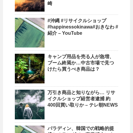
崎
#
沖縄
#
リサイクルショップ
#happinessokinawa#
おきなわ
#
紹介 – YouTube
キャンプ用品を売る人が急増、
ブーム終焉か…中古市場で見つ
けたら買うべき商品は？
万引き商品と知りながら…
リサ
イクルショップ
経営者逮捕 約
400回買い取りか – テレ朝NEWS
パラディン、韓国での戦略的提