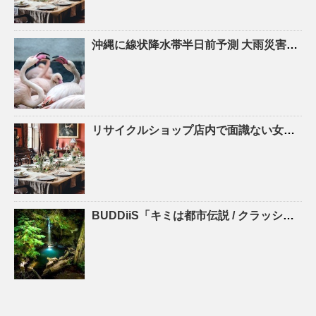
沖縄
に線状降水帯半日前予測 大雨災害の危険度が急激に高まる恐れ 気象庁 | khb東日本放送
リサイクルショップ
店内で面識ない女子高校生の首をシャープペンシルで刺す 41歳の男を殺人未遂 …
BUDDiiS「キミは都市伝説 / クラッシュパラダイス」初回生産限定盤 Type-B – ナタリー