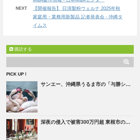
NEXT
【開催報告】 日清製粉ウェルナ 2025年秋
家庭用・業務用新製品 記者発表会 - 沖縄タ
イムス
購読する
PICK UP !
サンエー、
沖縄
県うるま市の「与勝シティ」でZEB Ready認証を取得 | 流通・小売業界で働く人の …
深夜の侵入で被害300万円超 東根市の
リサ