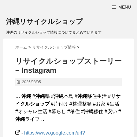
MENU
沖縄リサイクルショップ
沖縄のリサイクルショップ情報についてまとめていきます
ホーム
>
リサイクルショップ情報
>
リサイクルショップ
ストーリー
– Instagram
2025/08/05
…
沖縄
#
沖縄
県 #
沖縄
本島 #
沖縄
移住生活 #
リサ
イクルショップ
#片付け #整理整頓 #お家 #生活
#オシャレ生活 #暮らし #移住 #
沖縄
移住 #安い #
沖縄
ライフ …
-
https://www.google.com/url?