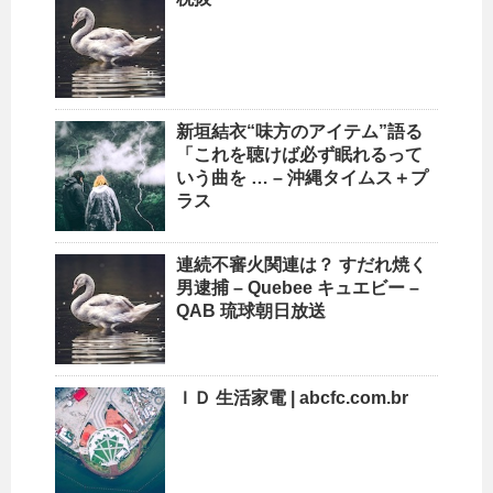
新垣結衣“味方のアイテム”語る
「これを聴けば必ず眠れるって
いう曲を … –
沖縄
タイムス＋プ
ラス
連続不審火関連は？ すだれ焼く
男逮捕 – Quebee キュエビー –
QAB 琉球朝日放送
ＩＤ 生活家電 | abcfc.com.br