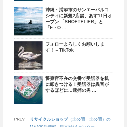
沖縄
・浦添市のサンエーパルコ
シティに新規2店舗、あす11日オ
ープン 「SHOETELIER」と
「F・O …
フォローよろしくお願いしま
す！ – TikTok
警察官不在の交番で受話器を机
に叩きつける！受話器は異音が
するほどに…逮捕の男 …
PREV
リサイクルショップ
（非公開｜非公開）の
M&A案件情報 - 日本M&Aセンター