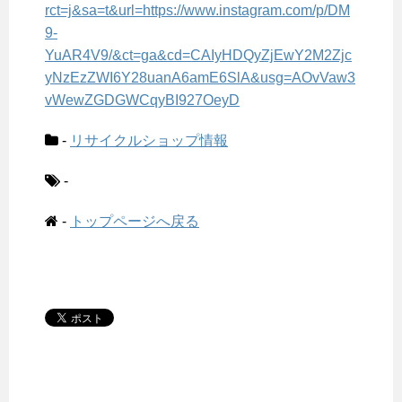
rct=j&sa=t&url=https://www.instagram.com/p/DM
9-
YuAR4V9/&ct=ga&cd=CAIyHDQyZjEwY2M2Zjc
yNzEzZWI6Y28uanA6amE6SlA&usg=AOvVaw3
vWewZGDGWCqyBI927OeyD
-
リサイクルショップ情報
-
-
トップページへ戻る