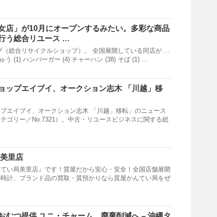
女店」が10月にオープンするみたい。多彩な商品
行う総合リユース …
プ（総合リサイクルショップ）。 全国展開している同店が …
う (1) ハンバーガー (4) チャーハン (38) そば (1) …
ョップ
エイブイ、オークション志木 「川越」移
プエイブイ、オークション志木 「川越」移転」のニュース
テゴリー／No.7321）。中古・リユースビジネスに関する総
 美里店
んてい局美里店』です！質屋だから安心・安全！全国店舗展開
、時計、ブランド品の買取・質預かりなら質屋かんてい局をぜ
おむつ提供 ユニ・チャーム、廃棄削減へ – 沖縄タ