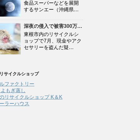
食品スーパーなどを展開
するサンエー（沖縄県…
深夜の侵入で被害300万円超 東根市の
リサイクルシ
東根市内のリサイクルシ
ョップで7月、現金やアク
セサリーを盗んだ疑…
 リサイクルショップ
ルファクトリー
 よもぎ蒸し
のリサイクルショップ K＆K
ーラーハウス