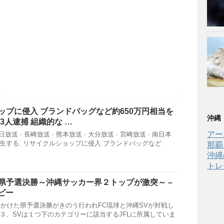
ップ
に侵入 ブランドバッグなど約650万円相当を
沖縄
3人逮捕 組織的な …
アー
放送 · 長崎放送 · 熊本放送 · 大分放送 · 宮崎放送 · 南日本
· 再生する. リサイクルショップに侵入 ブランドバッグなど
那覇
沖縄
トレ
県予選決勝～
沖縄
サッカー界２トップが激突～ –
エビー
かけた県予選決勝がきのう行われFC琉球と沖縄SVが対戦し
J３、SVは１つ下のカテゴリーに該当するJFLに所属していま