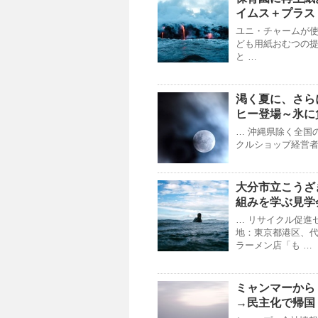
イムス＋プラス
ユニ・チャームが
ども用紙おむつの
と …
渇く夏に、さらに
ヒー登場～氷に
… 沖縄県除く全国の
クルショップ経営者
大分市立こうざ
組みを学ぶ見学
… リサイクル促進
地：東京都港区、代
ラーメン店「も …
ミャンマーから
→民主化で帰国 