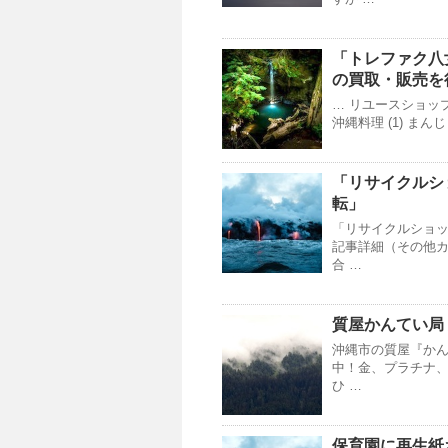
「トレファク八
の買取・販売を
… リユースショッ
沖縄料理 (1) まんじゅ
「
リサイクルシ
転」
「リサイクルショッ
記事詳細（その他カ
合 …
質屋かんてい局
沖縄市の質屋『か
中！金、プラチナ
ひ …
保育園に再生紙