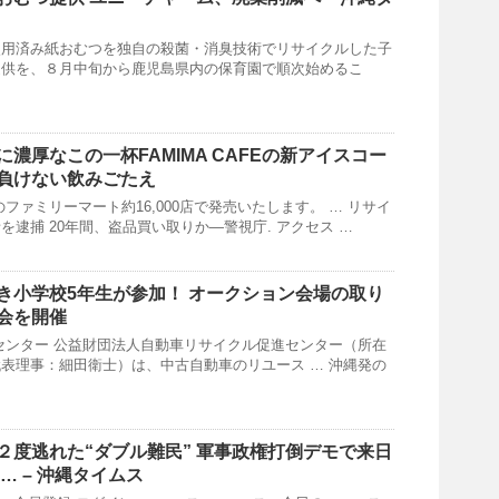
使用済み紙おむつを独自の殺菌・消臭技術でリサイクルした子
提供を、８月中旬から鹿児島県内の保育園で順次始めるこ
濃厚なこの一杯FAMIMA CAFEの新アイスコー
負けない飲みごたえ
ファミリーマート約16,000店で発売いたします。 … リサイ
を逮捕 20年間、盗品買い取りか―警視庁. アクセス …
き小学校5年生が参加！ オークション会場の取り
会を開催
センター 公益財団法人自動車リサイクル促進センター（所在
表理事：細田衛士）は、中古自動車のリユース … 沖縄発の
２度逃れた“ダブル難民” 軍事政権打倒デモで来日
… –
沖縄
タイムス