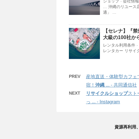
ショップ · 会社情報
… 沖縄のリユース店6選
適」 …
【セレナ】『禁
大級の100社か
レンタル利用条件 ·
レンタカー リサイ
PREV
産地直送・体験型カフェ
宿！
沖縄
... - 共同通信社
NEXT
リサイクルショップ
スト
っ ... - Instagram
資源再利用、