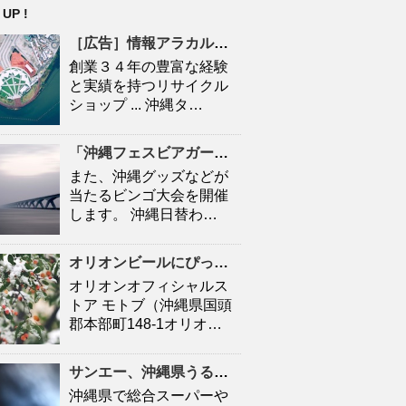
 UP !
［広告］情報アラカルト・登別「夏の生活家電、特価 ひまわりお手伝館 – 47NEWS
創業３４年の豊富な経験
と実績を持つリサイクル
ショップ ... 沖縄タ…
「
沖縄
フェスビアガーデン2026 in札幌」が8月15日(土)開幕！初日は先着100杯のオリオン生ビール …
また、沖縄グッズなどが
当たるビンゴ大会を開催
します。 沖縄日替わ…
オリオンビールにぴったりの新スパイスが登場「アウトドアスパイス ほりにし×Orion 枝豆味」8月 …
オリオンオフィシャルス
トア モトブ（沖縄県国頭
郡本部町148-1オリオ…
サンエー、
沖縄
県うるま市の「与勝シティ」でZEB Ready認証を取得 | 流通・小売業界で働く人の …
沖縄県で総合スーパーや