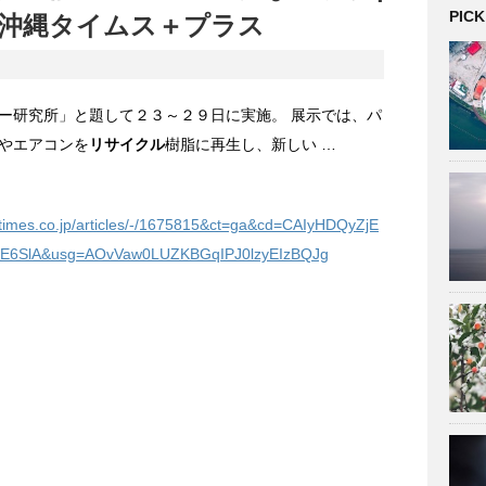
PICK
沖縄
タイムス＋プラス
ー研究所」と題して２３～２９日に実施。 展示では、パ
やエアコンを
リサイクル
樹脂に再生し、新しい …
atimes.co.jp/articles/-/1675815&ct=ga&cd=CAIyHDQyZjE
E6SlA&usg=AOvVaw0LUZKBGqIPJ0lzyEIzBQJg