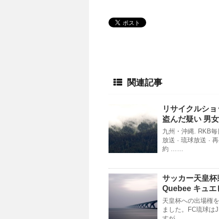
関連記事
リサイクルショ
盗んだ疑い 男女
九州・沖縄. RKB毎日
放送 · 琉球放送 
約 ……
サッカー天皇杯
Quebee キュ
天皇杯への出場権を
ました。FC琉球は
すが …