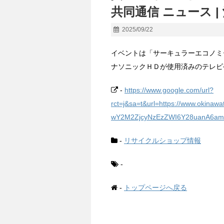
共同通信 ニュース |
2025/09/22
イベントは「サーキュラーエコノミ
ナソニックＨＤが使用済みのテレビ
-
https://www.google.com/url?
rct=j&sa=t&url=https://www.okinaw
wY2M2ZjcyNzEzZWI6Y28uanA6am
-
リサイクルショップ情報
-
-
トップページへ戻る