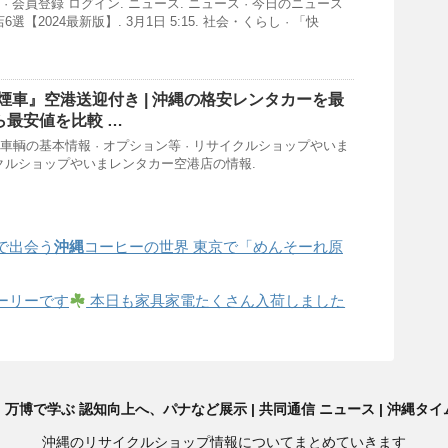
 · 会員登録 ログイン. ニュース. ニュース · 今日のニュース
【2024最新版】. 3月1日 5:15. 社会・くらし · 「快
煙車』空港送迎付き |
沖縄
の格安レンタカーを最
ら最安値を比較 …
 車輌の基本情報 · オプション等 · リサイクルショップやいま
クルショップやいまレンタカー空港店の情報.
で出会う
沖縄
コーヒーの世界 東京で「めんそーれ原
ーリーです
本日も家具家電たくさん入荷しました
万博で学ぶ 認知向上へ、パナなど展示 | 共同通信 ニュース | 沖縄タ
沖縄のリサイクルショップ情報についてまとめていきます