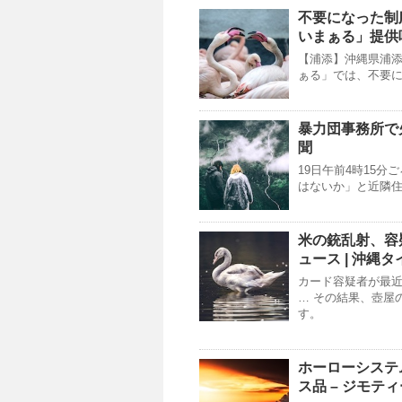
不要になった制
いまぁる」提供
【浦添】沖縄県浦添
ぁる」では、不要に
暴力団事務所で
聞
19日午前4時15
はないか」と近隣住
米の銃乱射、容疑
ュース |
沖縄
タ
カード容疑者が最
… その結果、壺屋
す。
ホーローシステ
ス品 – ジモテ