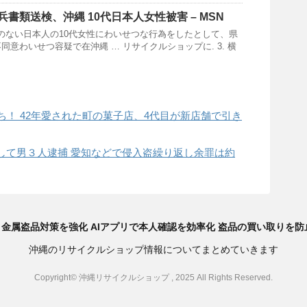
兵書類送検、
沖縄
10代日本人女性被害 – MSN
のない日本人の10代女性にわいせつな行為をしたとして、県
同意わいせつ容疑で在沖縄 … リサイクルショップに. 3. 横
ち！ 42年愛された町の菓子店、4代目が新店舗で引き
して男３人逮捕 愛知などで侵入盗繰り返し余罪は約
金属盗品対策を強化 AIアプリで本人確認を効率化 盗品の買い取りを防止 
沖縄のリサイクルショップ情報についてまとめていきます
Copyright© 沖縄リサイクルショップ , 2025 All Rights Reserved.