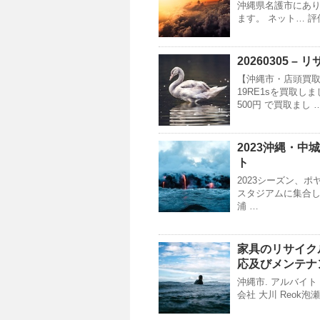
沖縄県名護市にあ
ます。 ネット… 評価. 
20260305 –
リ
【沖縄市・店頭買取】
19RE1sを買取しま
500円 で買取まし 
2023
沖縄
・中城
ト
2023シーズン、
スタジアムに集合
浦 …
家具の
リサイク
応及びメンテナン
沖縄市. アルバイト
会社 大川 Reok