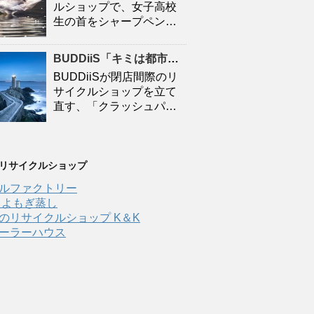
ルショップで、女子高校
生の首をシャープペン…
BUDDiiS「キミは都市伝説 / クラッシュパラダイス」初回生産限定盤 Type-B – ナタリー
BUDDiiSが閉店間際のリ
サイクルショップを立て
直す、「クラッシュパ…
 リサイクルショップ
ルファクトリー
 よもぎ蒸し
のリサイクルショップ K＆K
ーラーハウス