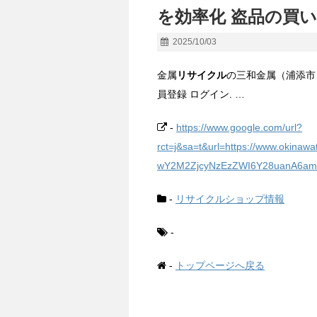
を効率化 盗品の買い
2025/10/03
金属
リサイクル
の三和金属（浦添市
員登録 ログイン. …
-
https://www.google.com/url?
rct=j&sa=t&url=https://www.okinaw
wY2M2ZjcyNzEzZWI6Y28uanA6amE
-
リサイクルショップ情報
-
-
トップページへ戻る