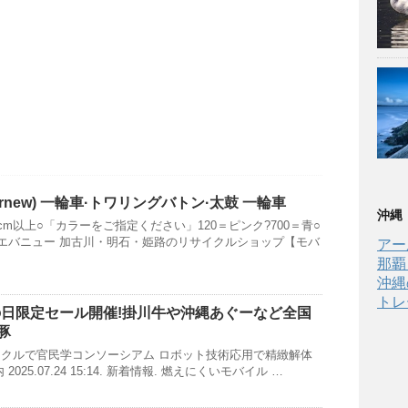
rnew) 一輪車·トワリングバトン·太鼓 一輪車
沖縄
cm以上○「カラーをご指定ください」120＝ピンク?700＝青○
 エバニュー 加古川・明石・姫路のリサイクルショップ【モバ
アー
那覇
沖縄
トレ
の日限定セール開催!掛川牛や
沖縄
あぐーなど全国
豚
クルで官民学コンソーシアム ロボット技術応用で精緻解体
025.07.24 15:14. 新着情報. 燃えにくいモバイル …