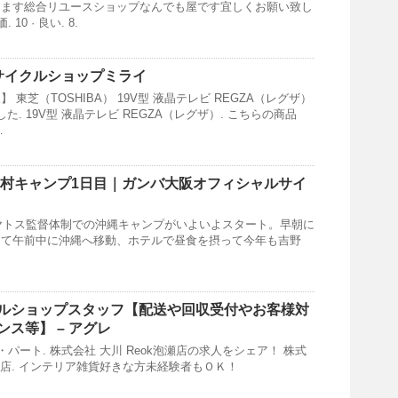
ります総合リユースショップなんでも屋です宜しくお願い致し
10 · 良い. 8.
サイクルショップ
ミライ
 東芝（TOSHIBA） 19V型 液晶テレビ REGZA（レグザ）
した. 19V型 液晶テレビ REGZA（レグザ）. こちらの商品
…
村キャンプ1日目｜ガンバ大阪オフィシャルサイ
ポヤトス監督体制での沖縄キャンプがいよいよスタート。早朝に
して午前中に沖縄へ移動、ホテルで昼食を摂って今年も吉野
ルショップ
スタッフ【配送や回収受付やお客様対
ス等】 – アグレ
・パート. 株式会社 大川 Reok泡瀬店の求人をシェア！ 株式
泡瀬店. インテリア雑貨好きな方未経験者もＯＫ！