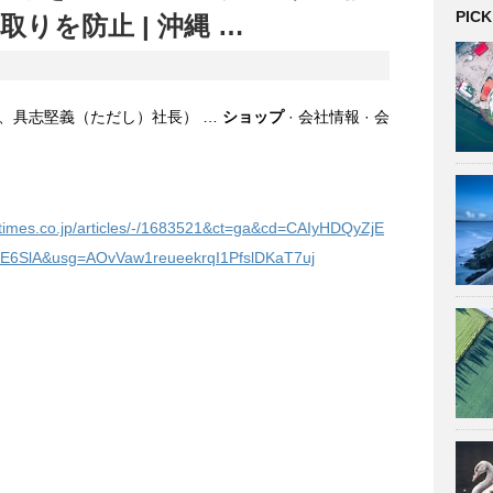
PICK
取りを防止 |
沖縄
…
、具志堅義（ただし）社長） …
ショップ
· 会社情報 · 会
atimes.co.jp/articles/-/1683521&ct=ga&cd=CAIyHDQyZjE
6SlA&usg=AOvVaw1reueekrqI1PfslDKaT7uj