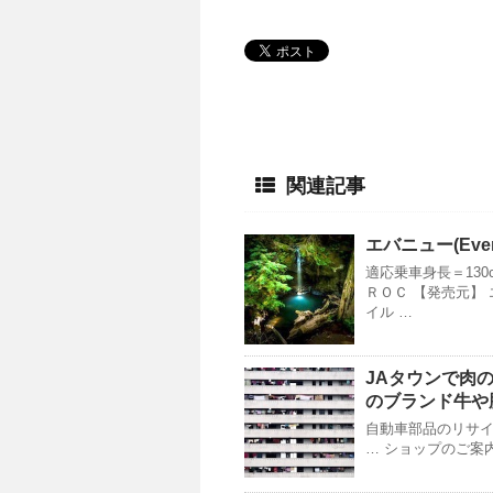
関連記事
エバニュー(Eve
適応乗車身長＝130
ＲＯＣ 【発売元】
イル …
JAタウンで肉
のブランド牛や
自動車部品のリサイ
… ショップのご案内 2