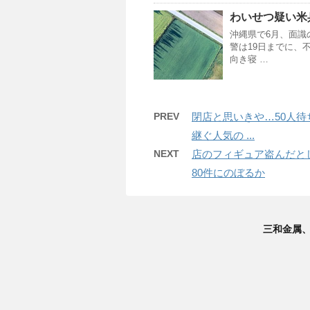
わいせつ疑い米
沖縄県で6月、面識
警は19日までに、不
向き寝 …
PREV
閉店と思いきや…50人待
継ぐ人気の ...
NEXT
店のフィギュア盗んだと
80件にのぼるか
三和金属、