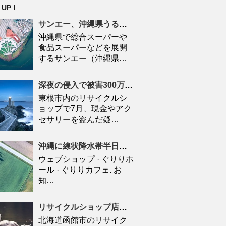
 UP !
サンエー、
沖縄
県うるま市の「与勝シティ」でZEB Ready認証を取得 | 流通・小売業界で働く人の …
沖縄県で総合スーパーや
食品スーパーなどを展開
するサンエー（沖縄県…
深夜の侵入で被害300万円超 東根市の
リサイクルシ
東根市内のリサイクルシ
ョップで7月、現金やアク
セサリーを盗んだ疑…
沖縄
に線状降水帯半日前予測 大雨災害の危険度が急激に高まる恐れ 気象庁 | khb東日本放送
ウェブショップ · ぐりりホ
ール · ぐりりカフェ. お
知…
リサイクルショップ
店内で面識ない女子高校生の首をシャープペンシルで刺す 41歳の男を殺人未遂 …
北海道函館市のリサイク