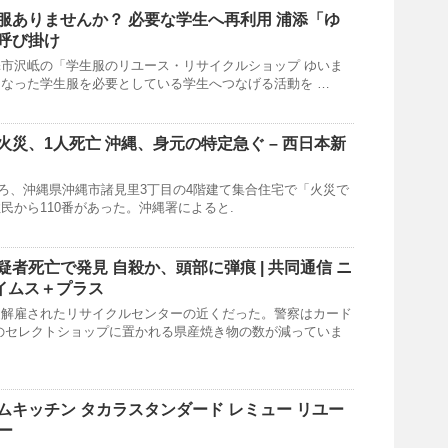
服ありませんか？ 必要な学生へ再利用 浦添「ゆ
呼び掛け
市沢岻の「学生服のリユース・リサイクルショップ ゆいま
なった学生服を必要としている学生へつなげる活動を …
火災、1人死亡
沖縄
、身元の特定急ぐ – 西日本新
分ごろ、沖縄県沖縄市諸見里3丁目の4階建て集合住宅で「火災で
民から110番があった。沖縄署によると.
者死亡で発見 自殺か、頭部に弾痕 | 共同通信 ニ
イムス＋プラス
近解雇されたリサイクルセンターの近くだった。警察はカード
のセレクトショップに置かれる県産焼き物の数が減っていま
ムキッチン タカラスタンダード レミュー リユー
ィー