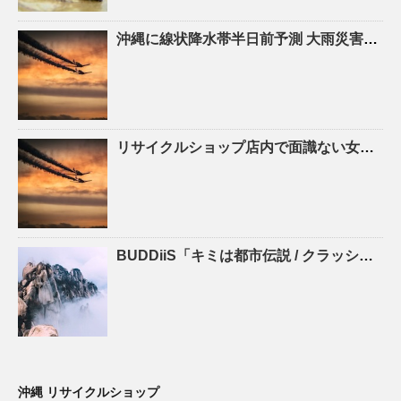
沖縄
に線状降水帯半日前予測 大雨災害の危険度が急激に高まる恐れ 気象庁 | khb東日本放送
リサイクルショップ
店内で面識ない女子高校生の首をシャープペンシルで刺す 41歳の男を殺人未遂 …
BUDDiiS「キミは都市伝説 / クラッシュパラダイス」初回生産限定盤 Type-B – ナタリー
沖縄 リサイクルショップ