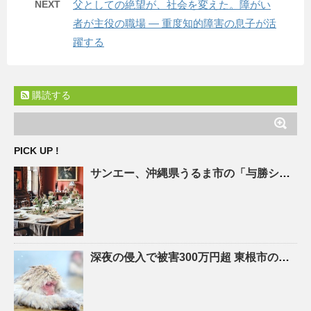
NEXT
父としての絶望が、社会を変えた。障がい
者が主役の職場 ― 重度知的障害の息子が活
躍する
購読する
PICK UP !
サンエー、
沖縄
県うるま市の「与勝シティ」でZEB Ready認証を取得 | 流通・小売業界で働く人の …
深夜の侵入で被害300万円超 東根市の
リサ