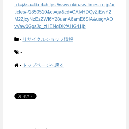
rct=j&sa=t&url=https://www.okinawatimes.co.jp/ar
ticles/-/1850510&ct=ga&cd=CAIyHDQyZjEwY2
M2ZjcyNzEzZWI6Y28uanA6amE6SlA&usg=AO
vVaw0GgsJc_zHENqDKfAHG41jb
-
リサイクルショップ情報
-
-
トップページへ戻る