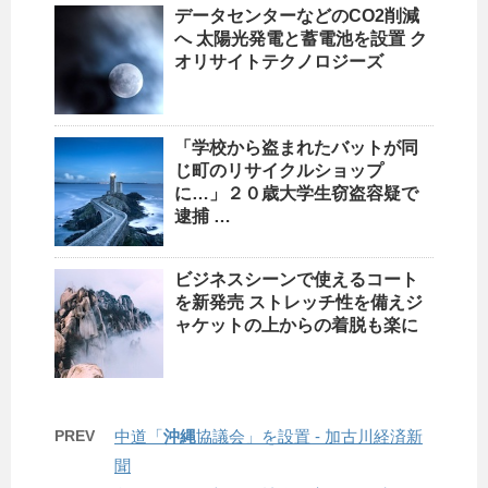
データセンターなどのCO2削減
へ 太陽光発電と蓄電池を設置 ク
オリサイトテクノロジーズ
「学校から盗まれたバットが同
じ町の
リサイクルショップ
に…」２０歳大学生窃盗容疑で
逮捕 …
ビジネスシーンで使えるコート
を新発売 ストレッチ性を備えジ
ャケットの上からの着脱も楽に
PREV
中道「
沖縄
協議会」を設置 - 加古川経済新
聞