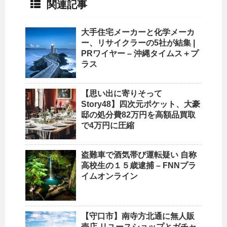
関連記事
大手住宅メーカーと化学メーカ
ー、リサイクラーの5社が結集 |
PRワイヤー –
沖縄
タイムス＋プ
ラス
【思い出に寄りそって
Story48】四次元ポケット、大豪
邸の処分費82万円を高額品買取
で4万円に圧縮
盗難車で酒気帯び運転疑い 自称
高校生の１５歳逮捕 – FNNプラ
イムオンライン
【守口市】南寺方北通に無人販
売店 リユース
ショップ
とガチャ