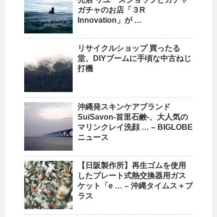
ガチャのお店「３R
Innovation」が …
リサイクルショップ
買ったる
堂、DIYブームに手頃な中古ねじ
打機
沖縄
発スキンケアブランド
SuiSavon-首里石鹸-、大人気の
マリンクレイ洗顔 … – BIGLOBE
ニュース
【日阪製作所】再生ゴムを使用
したプレート式熱交換器用ガス
ケット「e … –
沖縄
タイムス＋プ
ラス