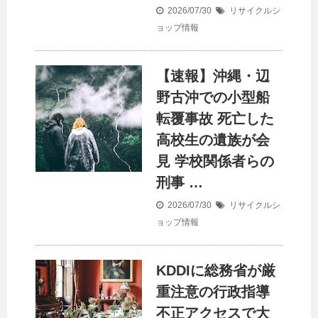
2026/07/30
リサイクルシ
ョップ情報
【速報】
沖縄
・辺
野古沖での小型船
転覆事故 死亡した
高校生の遺族が会
見 学校関係者らの
刑事 …
2026/07/30
リサイクルシ
ョップ情報
KDDIに総務省が厳
重注意の行政指導
不正アクセスで大