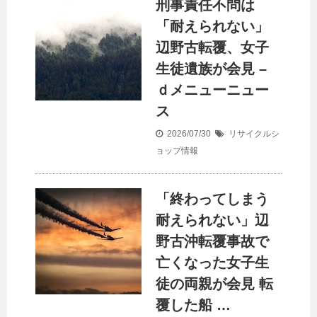
刑事責任不問は
「耐えられない」
辺野古転覆、女子
生徒遺族が会見 –
ｄメニューニュー
ス
2026/07/30
リサイクルシ
ョップ情報
「終わってしまう
耐えられない」辺
野古沖転覆事故で
亡くなった女子生
徒の両親が会見 転
覆した船 …