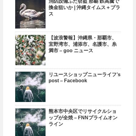
消防設備ふた窃盗 那覇 鉄高騰で
換金狙いか |
沖縄
タイムス＋プラ
ス
【波浪警報】
沖縄
県・那覇市、
宜野湾市、浦添市、名護市、糸
満市 – goo ニュース
リユース
ショップ
ニューライフ’s
post – Facebook
熊本市中央区で
リサイクルショ
ップ
が全焼 – FNNプライムオン
ライン