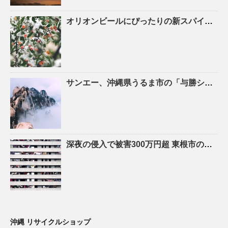
オリオンビールにぴったりの新スパイスが登場「アウトドアスパイス ほりにし×Orion 枝豆味」8月 …
サンエー、
沖縄
県うるま市の「与勝シティ」でZEB Ready認証を取得 | 流通・小売業界で働く人の …
深夜の侵入で被害300万円超 東根市の
リサ
沖縄 リサイクルショップ