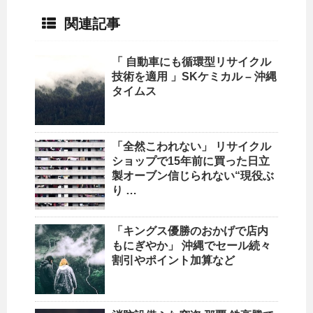
関連記事
「 自動車にも循環型
リサイクル
技術を適用 」SKケミカル – 沖縄
タイムス
「全然こわれない」
リサイクル
ショップ
で15年前に買った日立
製オーブン信じられない“現役ぶ
り …
「キングス優勝のおかげで店内
もにぎやか」
沖縄
でセール続々
割引やポイント加算など