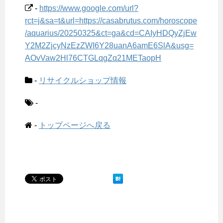
-
https://www.google.com/url?
rct=j&sa=t&url=https://casabrutus.com/horoscope
/aquarius/20250325&ct=ga&cd=CAIyHDQyZjEw
Y2M2ZjcyNzEzZWI6Y28uanA6amE6SlA&usg=
AOvVaw2Hl76CTGLqgZq21METaopH
-
リサイクルショップ情報
-
-
トップページへ戻る