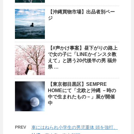
【
沖縄
買物市場】出品者別ペー
ジ
【#声かけ事案】昼下がりの路上
で女の子に「LINEかインスタ教
えて」と誘う20代後半の男 福井
県 …
【東京都目黒区】SEMPRE
HOMEにて「北欧と
沖縄
－時の
中で生まれたもの－」展が開催
中
PREV
車にはねられ小学生の男児重体 頭を強打、