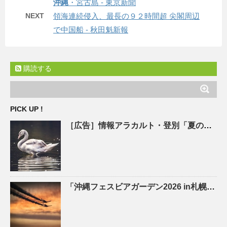
沖縄
・宮古島 - 東京新聞
NEXT
領海連続侵入、最長の９２時間超 尖閣周辺
で中国船 - 秋田魁新報
購読する
PICK UP !
［広告］情報アラカルト・登別「夏の生活家電、特価 ひまわりお手伝館 – 47NEWS
「
沖縄
フェスビアガーデン2026 in札幌」が8月15日(土)開幕！初日は先着100杯のオリオン生ビール …