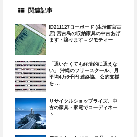
関連記事
ID211127ローボード (生活館宮古
店) 宮古島の収納家具の中古あげ
ます・譲ります – ジモティー
「通いたくても経済的に通えな
い」
沖縄
のフリースクール、月
平均4万6千円 連絡協、公的支援
を …
リサイクルショップ
ライズ、中
古の家具・家電でコーディネー
ト