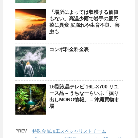
「場所によっては収穫する価値
もない」高温少雨で岩手の夏野
菜に異変 尻腐れや生育不良、害
虫も
コンポ料金料金表
16型液晶テレビ 16L-X700 リユ
ース品 – うちなーらいふ「掘り
出しMONO情報」 –
沖縄
買物市
場
PREV
特殊金属加工スペシャリストチーム