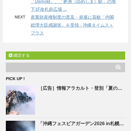
「Demold」、「夢洲（ゆめしま）駅」の地
下1F改札前広場 ...
NEXT
産業財産権制度の普及・発展に貢献「内閣
総理大臣感謝状」を受領 - 沖縄タイムス＋
プラス
購読する
PICK UP !
［広告］情報アラカルト・登別「夏の生活家電、特価 ひまわりお手伝館 – 47NEWS
「
沖縄
フェスビアガーデン2026 in札幌」が8月15日(土)開幕！初日は先着100杯のオリオン生ビール …