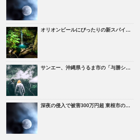
オリオンビールにぴったりの新スパイスが登場「アウトドアスパイス ほりにし×Orion 枝豆味」8月 …
サンエー、
沖縄
県うるま市の「与勝シティ」でZEB Ready認証を取得 | 流通・小売業界で働く人の …
深夜の侵入で被害300万円超 東根市の
リサ