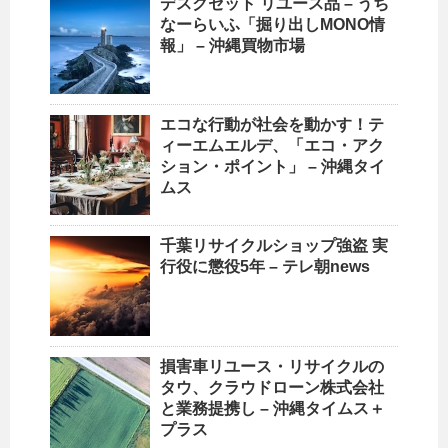
デスクセット リユース品 – うち
なーらいふ「掘り出しMONO情
報」 –
沖縄
買物市場
エコな行動が社会を動かす！テ
ィーエムエルデ、「エコ・アク
ション・ポイント」 – 沖縄タイ
ムス
千葉
リサイクルショップ
強盗 実
行役に懲役5年 – テレ朝news
損害車リユース・
リサイクル
の
タウ、クラウドローン株式会社
と業務提携し – 沖縄タイムス＋
プラス