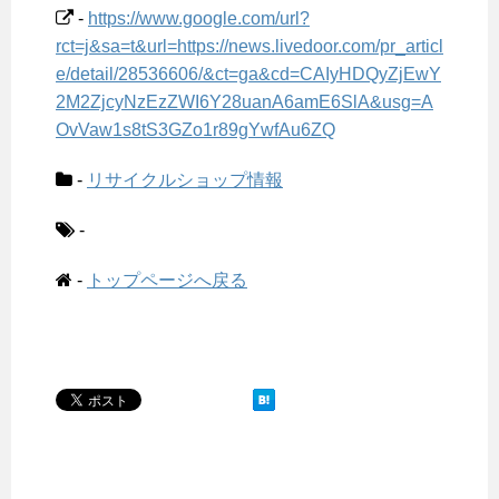
-
https://www.google.com/url?
rct=j&sa=t&url=https://news.livedoor.com/pr_articl
e/detail/28536606/&ct=ga&cd=CAIyHDQyZjEwY
2M2ZjcyNzEzZWI6Y28uanA6amE6SlA&usg=A
OvVaw1s8tS3GZo1r89gYwfAu6ZQ
-
リサイクルショップ情報
-
-
トップページへ戻る