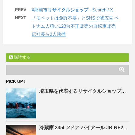
PREV
#那覇市
リサイクルショップ
- Search / X
NEXT
「モペットは免許不要」とSNSで嘘広告 ベ
トナム人狙い120台不正販売の自転車販売
店社長ら2人逮捕
購読する
PICK UP !
埼玉県を代表する
リサイクルショップ
「エ
冷蔵庫 235L 2ドア ハイアール JR-NF235A |