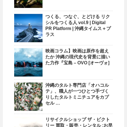
つくる、つなぐ、とどける リク
シルをつくる人 vol.9 | Digital
PR Platform |
沖縄
タイムス＋プ
ラス
映画コラム】映画は原作を超え
たか
沖縄
の現代史を背景に描い
た力作『宝島 – OVO [オーヴォ]
沖縄
のタルト専門店「オハコル
テ」、職人が一つひとつ手づく
りしたタルトミニチュアをカプ
セル …
リサイクルショップ
ザ・ビクト
リー 買取・販売・レンタル :お早