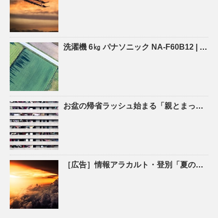
洗濯機 6㎏ パナソニック NA-F60B12 |
沖縄
お盆の帰省ラッシュ始まる「親とまったり」「新鮮な魚をたくさん食べたい」新千歳空港の到着便 …
［広告］情報アラカルト・登別「夏の生活家電、特価 ひまわりお手伝館 – 47NEWS