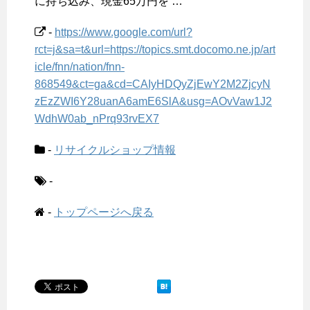
に持ち込み、現金65万円を …
-
https://www.google.com/url?
rct=j&sa=t&url=https://topics.smt.docomo.ne.jp/art
icle/fnn/nation/fnn-
868549&ct=ga&cd=CAIyHDQyZjEwY2M2ZjcyN
zEzZWI6Y28uanA6amE6SlA&usg=AOvVaw1J2
WdhW0ab_nPrq93rvEX7
-
リサイクルショップ情報
-
-
トップページへ戻る