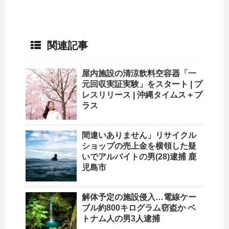
関連記事
屋内施設の清涼飲料空容器「一
元回収実証実験」をスタート | プ
レスリリース |
沖縄
タイムス＋プ
ラス
間違いありません」
リサイクル
ショップ
の売上金を横領した疑
いでアルバイトの男(28)逮捕 鹿
児島市
解体予定の施設侵入…電線ケー
ブル約800キログラム窃盗か ベ
トナム人の男3人逮捕