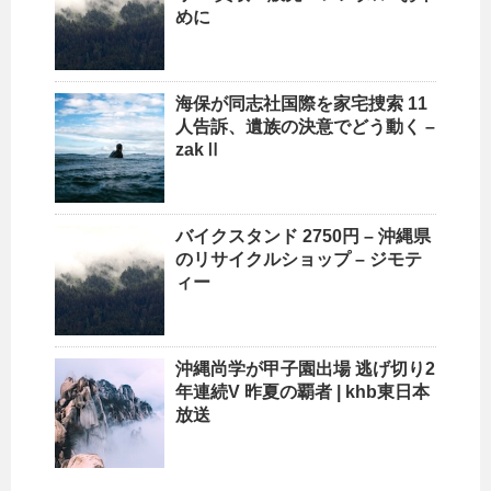
めに
海保が同志社国際を家宅捜索 11
人告訴、遺族の決意でどう動く –
zakⅡ
バイクスタンド 2750円 –
沖縄
県
の
リサイクルショップ
– ジモテ
ィー
沖縄
尚学が甲子園出場 逃げ切り2
年連続V 昨夏の覇者 | khb東日本
放送