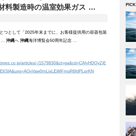
PICK
材料製造時の温室効果ガス …
とつとして「2025年末までに、お客様提供用の容器包装
…
沖縄
へ
沖縄
海洋博覧会50周年記念 …
atimes.co.jp/articles/-/1579830&ct=ga&cd=CAIyHDQyZjE
E6SlA&usg=AOvVaw0mLixLEiMFmqR6fdPLqrKN