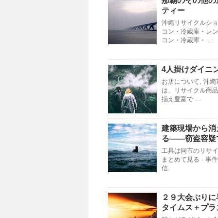
那覇のその他の
ティー
沖縄リサイクルショ
コン・冷蔵庫・レン
コン・冷蔵庫・ …
4人掛けダイニ
お店について, 沖
は、リサイクル商品
揃え豊富で …
建築現場から消
る――窃盗容疑
工具は同市のリサイ
まとめて見る · 事件
信.
２９大会ぶりに
タイムス＋プラ