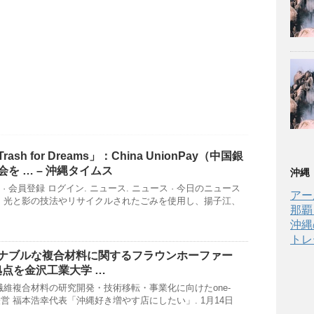
Trash for Dreams」：China UnionPay（中国銀
を … –
沖縄
タイムス
沖縄
 · 会員登録 ログイン. ニュース. ニュース · 今日のニュース
アー
、光と影の技法やリサイクルされたごみを使用し、揚子江、
那覇
沖縄
トレ
ナブルな複合材料に関するフラウンホーファー
拠点を金沢工業大学 …
繊維複合材料の研究開発・技術移転・事業化に向けたone-
 店舗経営 福本浩幸代表「沖縄好き増やす店にしたい」. 1月14日