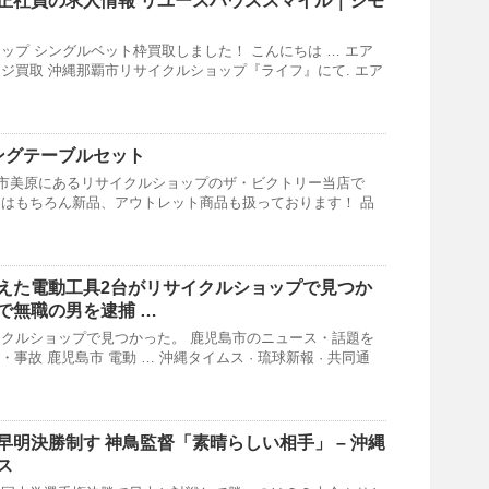
正社員の求人情報 リユースハウススマイル｜ジモ
ップ シングルベット枠買取しました！ こんにちは … エア
ジ買取 沖縄那覇市リサイクルショップ『ライフ』にて. エア
ングテーブルセット
縄市美原にあるリサイクルショップのザ・ビクトリー当店で
はもちろん新品、アウトレット商品も扱っております！ 品
えた電動工具2台が
リサイクルショップ
で見つか
で無職の男を逮捕 …
クルショップで見つかった。 鹿児島市のニュース・話題を
・事故 鹿児島市 電動 … 沖縄タイムス · 琉球新報 · 共同通
早明決勝制す 神鳥監督「素晴らしい相手」 – 沖縄
ス