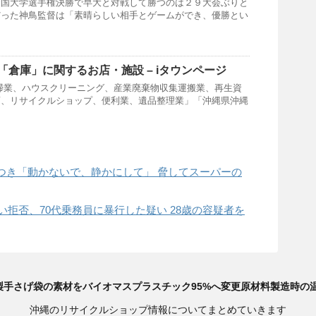
全国大学選手権決勝で早大と対戦して勝つのは２９大会ぶりと
だった神鳥監督は「素晴らしい相手とゲームができ、優勝とい
「倉庫」に関するお店・施設 – iタウンページ
掃業、ハウスクリーニング、産業廃棄物収集運搬業、再生資
商、リサイクルショップ、便利業、遺品整理業」「沖縄県沖縄
つき「動かないで、静かにして」 脅してスーパーの
払い拒否、70代乗務員に暴行した疑い 28歳の容疑者を
製手さげ袋の素材をバイオマスプラスチック95%へ変更原材料製造時の温
沖縄のリサイクルショップ情報についてまとめていきます