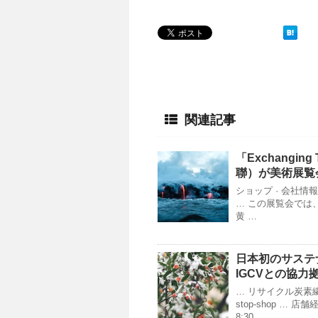
関連記事
「Exchanging 
聯）が美術展覧会
ショップ · 会社情報
… この展覧会では
黄 …
日本初のサステ
IGCVとの協力
… リサイクル炭素
stop-shop …
8:30 …