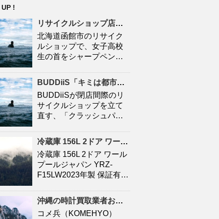
 UP !
リサイクルショップ
店内で面識ない女子高校生の首をシャープペンシルで刺す 41歳の男を殺人未遂 …
北海道函館市のリサイク
ルショップで、女子高校
生の首をシャープペン…
BUDDiiS「キミは都市伝説 / クラッシュパラダイス」初回生産限定盤 Type-B – ナタリー
BUDDiiSが閉店間際のリ
サイクルショップを立て
直す、「クラッシュパ…
冷蔵庫 156L 2ドア ワールプールジャパン YRZ-F15LW |
冷蔵庫 156L 2ドア ワール
プールジャパン YRZ-
F15LW2023年製 保証有…
沖縄
の時計買取業者おすすめ5選！本島・離島の店舗を徹底比較 – おいくら
コメ兵（KOMEHYO）