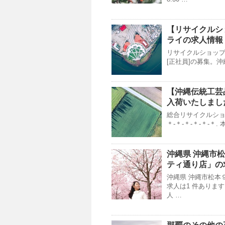
【
リサイクルシ
ライの求人情報 
リサイクルショップ
[正社員]の募集。
【
沖縄
伝統工芸
入荷いたしまし
総合リサイクルショッ
＊‐＊‐＊‐＊‐＊‐
沖縄
県
沖縄
市松
ティ通り店」の
沖縄県 沖縄市松本
求人は1 件ありま
人 …