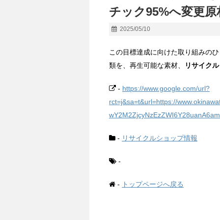
チック95%へ変更原
2025/05/10
この目標達成に向けた取り組みのひ
類を、再生可能な素材、
リサイクル
-
https://www.google.com/url?
rct=j&sa=t&url=https://www.okinaw
wY2M2ZjcyNzEzZWI6Y28uanA6am
-
リサイクルショップ情報
-
-
トップページへ戻る