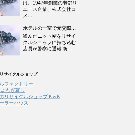
は、1947年創業の老舗リ
ユース企業、株式会社コ
メ…
ホテルの一室で元交際相手の女性の腕をかむ 傷害の疑いで飲食店従業員の男（23）逮捕 札幌市
盗んだニット帽をリサイ
クルショップに持ち込む
店員が警察に通報 窃…
 リサイクルショップ
ルファクトリー
 よもぎ蒸し
のリサイクルショップ K＆K
ーラーハウス