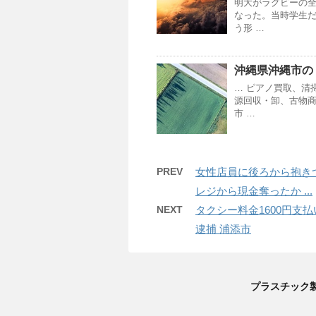
明大がラグビーの
なった。当時学生
う形 …
沖縄
県
沖縄
市の
… ピアノ買取、清
源回収・卸、古物
市 …
PREV
女性店員に後ろから抱き
レジから現金奪ったか ...
NEXT
タクシー料金1600円支
逮捕 浦添市
プラスチック