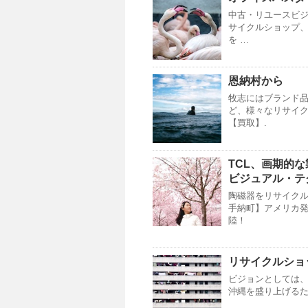
中古・リユースビ
サイクルショップ
を …
恩納村から
牧志にはブランド
ど、様々なリサイクル
【買取】.
TCL、画期的な
ビジュアル・テ
陶磁器をリサイクル
手納町】アメリカ発の
陸！
リサイクルショ
ビジョンとしては
沖縄を盛り上げるた