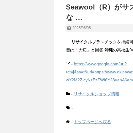
Seawool（R）
な …
2025/06/05
…
リサイクル
プラスチックを持続
習は「大切」と回答
沖縄
の高校生9
-
https://www.google.com/url?
rct=j&sa=t&url=https://www.okinaw
wY2M2ZjcyNzEzZWI6Y28uanA6amE
-
リサイクルショップ情報
-
-
トップページへ戻る