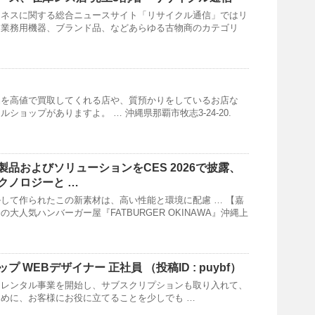
ジネスに関する総合ニュースサイト「リサイクル通信」ではリ
、業務用機器、ブランド品、などあらゆる古物商のカテゴリ
品を高値で買取してくれる店や、質預かりをしているお店な
ショップがありますよ。 … 沖縄県那覇市牧志3-24-20.
製品およびソリューションをCES 2026で披露、
クノロジーと …
して作られたこの新素材は、高い性能と環境に配慮 … 【嘉
大人気ハンバーガー屋『FATBURGER OKINAWA』沖縄上
ップ
WEBデザイナー 正社員 （投稿ID : puybf）
、レンタル事業を開始し、サブスクリプションも取り入れて、
めに、お客様にお役に立てることを少しでも …