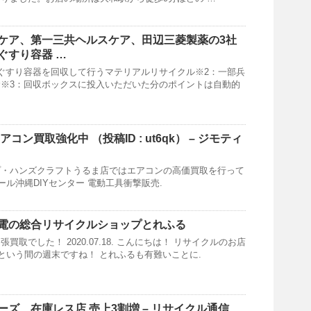
ケア、第一三共ヘルスケア、田辺三菱製薬の3社
ぐすり容器 …
ぐすり容器を回収して行うマテリアルリサイクル※2：一部兵
※3：回収ボックスに投入いただいた分のポイントは自動的
コン買取強化中 （投稿ID : ut6qk） – ジモティ
プ・ハンズクラフトうるま店ではエアコンの高価買取を行って
ール沖縄DIYセンター 電動工具衝撃販売.
電の総合
リサイクルショップ
とれふる
買取でした！ 2020.07.18. こんにちは！ リサイクルのお店
っという間の週末ですね！ とれふるも有難いことに.
ズ、在庫レス店 売上3割増 – リサイクル通信