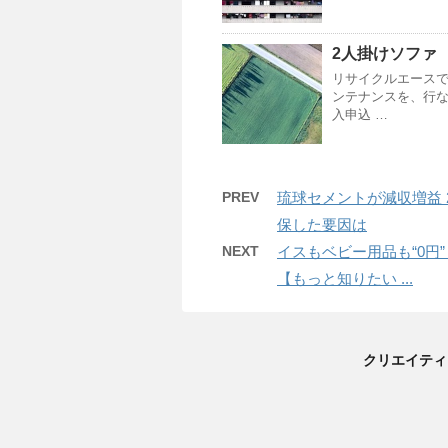
2人掛けソファ
リサイクルエースで
ンテナンスを、行な
入申込 …
PREV
琉球セメントが減収増益 
保した要因は
NEXT
イスもベビー用品も“0円
【もっと知りたい ...
クリエイティ