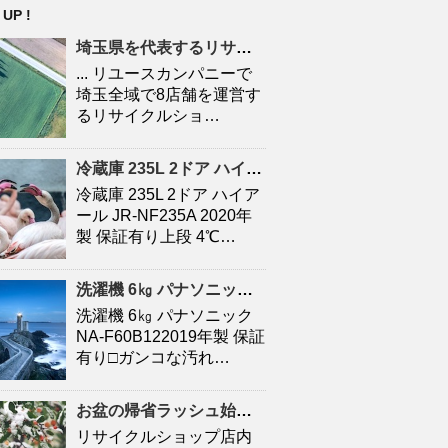
 UP !
埼玉県を代表する
リサイクルショップ
「エブリデイ
... リユースカンパニーで
埼玉全域で8店舗を運営す
るリサイクルショ…
冷蔵庫 235L 2ドア ハイアール JR-NF235A |
沖縄
の
冷蔵庫 235L 2ドア ハイア
ール JR-NF235A 2020年
製 保証有り上段 4℃…
洗濯機 6㎏ パナソニック NA-F60B12 |
沖縄
のリユ
洗濯機 6㎏ パナソニック
NA-F60B122019年製 保証
有り□ガンコな汚れ…
お盆の帰省ラッシュ始まる「親とまったり」「新鮮な魚をたくさん食べたい」新千歳空港の到着便 …
リサイクルショップ店内