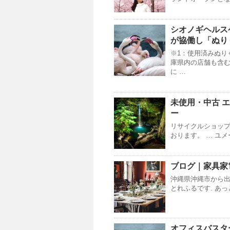
シオノギヘルス
が協働し「ぬり
※1：使用済みぬり
庫県内の店舗も含む
に …
未使用・中古 エア
ー
リサイクルショッ
おります。 … ユメ
ブログ｜家具家
沖縄県沖縄市から出張
とれふるです. あ
オフィスバスター