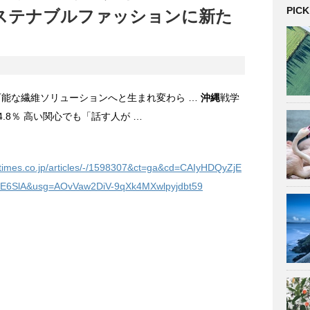
PICK
がサステナブルファッションに新た
可能な繊維ソリューションへと生まれ変わら …
沖縄
戦学
4.8％ 高い関心でも「話す人が …
atimes.co.jp/articles/-/1598307&ct=ga&cd=CAIyHDQyZjE
6SlA&usg=AOvVaw2DiV-9qXk4MXwlpyjdbt59