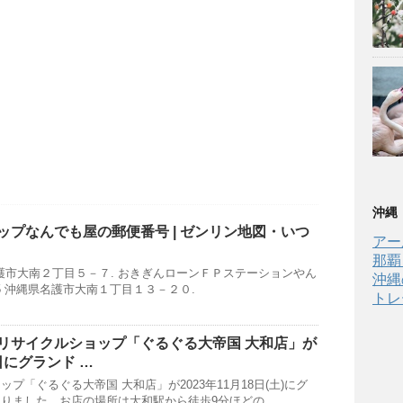
沖縄
ップ
なんでも屋の郵便番号 | ゼンリン地図・いつ
アー
那覇
縄県名護市大南２丁目５－７. おきぎんローンＦＰステーションやん
沖縄
0015 沖縄県名護市大南１丁目１３－２０.
トレ
リサイクルショップ
「ぐるぐる大帝国 大和店」が
8日にグランド …
プ「ぐるぐる大帝国 大和店」が2023年11月18日(土)にグ
りました。お店の場所は大和駅から徒歩9分ほどの …