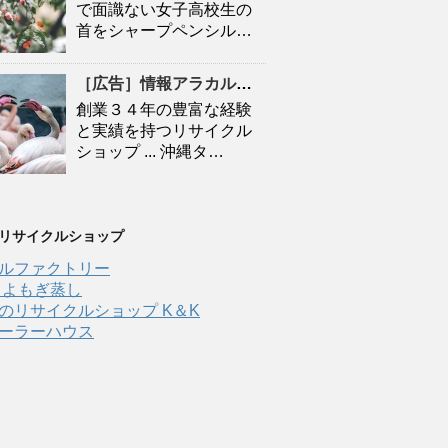
で面識ない女子高校生の
首をシャープペンシル…
［広告］情報アラカルト・登別「夏の生活家電、特価 ひまわりお手伝館 – 47NEWS
創業３４年の豊富な経験
と実績を持つリサイクル
ショップ ... 沖縄タ…
 リサイクルショップ
ルファクトリー
 よもぎ蒸し
のリサイクルショップ K＆K
ーラーハウス