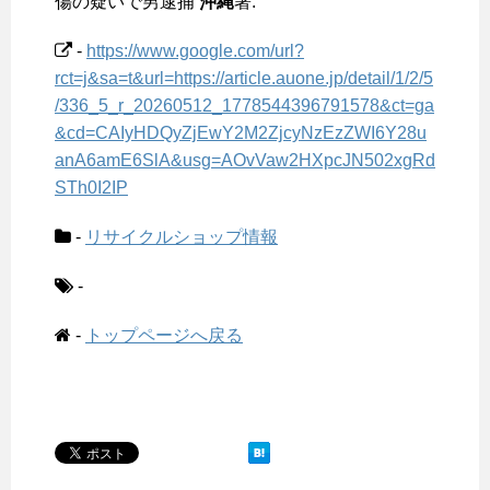
傷の疑いで男逮捕
沖縄
署.
-
https://www.google.com/url?
rct=j&sa=t&url=https://article.auone.jp/detail/1/2/5
/336_5_r_20260512_1778544396791578&ct=ga
&cd=CAIyHDQyZjEwY2M2ZjcyNzEzZWI6Y28u
anA6amE6SlA&usg=AOvVaw2HXpcJN502xgRd
STh0I2IP
-
リサイクルショップ情報
-
-
トップページへ戻る