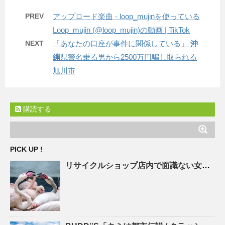
PREV
アップロード楽曲 - loop_mujinを使っている
Loop_mujin (@loop_mujin)の動画 | TikTok
NEXT
「あなたの口座が事件に関係している」
沖
縄
県警名乗る男から2500万円騙し取られる
旭川市
購読する
PICK UP !
リサイクルショップ
店内で面識ない女子高校生の首をシャープペンシルで刺す 41歳の男を殺人未遂 …