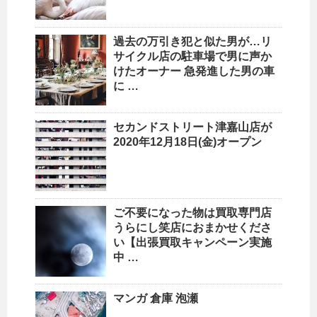
過去の万引き犯と似た男が…
リ
サイクル
店の駐車場で男に声か
けたオーナー 急発進した男の車
に …
セカンドストリート津嘉山店が
2020年12月18日(金)オープン
ご不要になった物は買取専門店
うらにし笑店におまかせくださ
い【出張買取キャンペーン実施
中 …
マンガ 倉庫 泡瀬