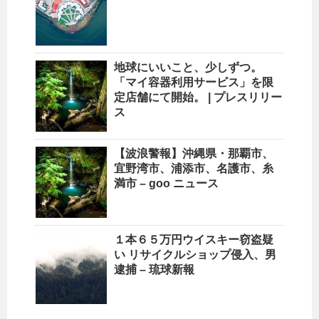
地球にいいこと、少しずつ。
「マイ容器利用サービス」を限
定店舗にて開始。 | プレスリリー
ス
【波浪警報】
沖縄
県・那覇市、
宜野湾市、浦添市、名護市、糸
満市 – goo ニュース
１本６５万円ウイスキー窃盗疑
い
リサイクルショップ
侵入、男
逮捕 – 琉球新報