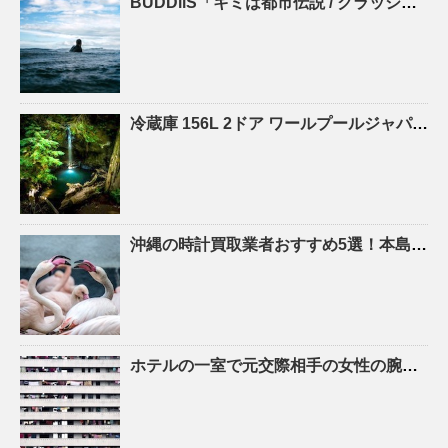
BUDDiiS「キミは都市伝説 / クラッシュパラダイス」初回生産限定盤 Type-B – ナタリー
冷蔵庫 156L 2ドア ワールプールジャパン YRZ-F15LW |
沖縄
の時計買取業者おすすめ5選！本島・離島の店舗を徹底比較 – おいくら
ホテルの一室で元交際相手の女性の腕をかむ 傷害の疑いで飲食店従業員の男（23）逮捕 札幌市